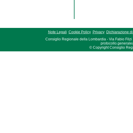
Note Legali
Cookie Policy
Privacy
Dichiarazione di 
Consiglio Regionale della Lombardia - Via Fabio Filzi
protocollo.generale
© Copyright Consiglio Region