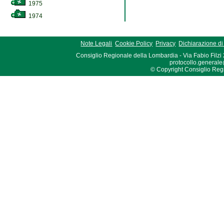
1975
1974
Note Legali
Cookie Policy
Privacy
Dichiarazione di 
Consiglio Regionale della Lombardia - Via Fabio Filzi
protocollo.generale
© Copyright Consiglio Region