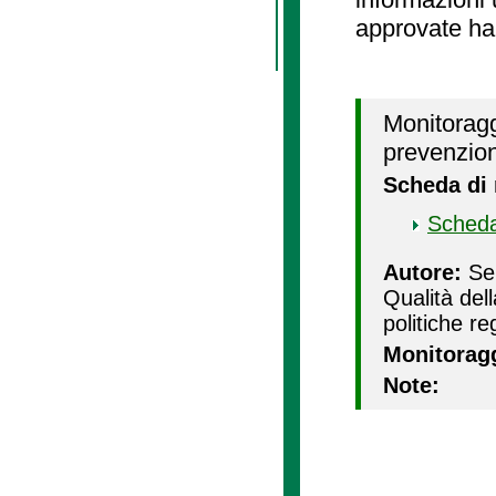
approvate ha
Monitoragg
prevenzion
Scheda di
Scheda
Autore:
Ser
Qualità del
politiche re
Monitorag
Note: