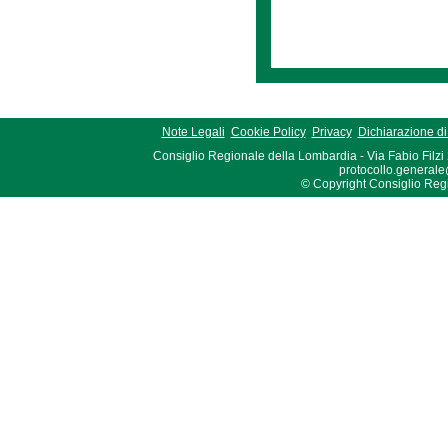
Note Legali
Cookie Policy
Privacy
Dichiarazione di 
Consiglio Regionale della Lombardia - Via Fabio Filzi
protocollo.generale
© Copyright Consiglio Region