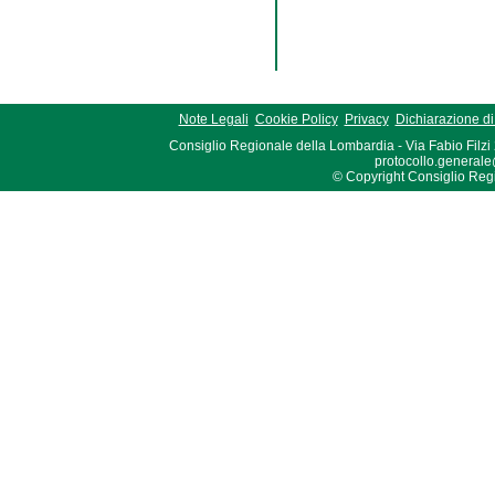
Note Legali
Cookie Policy
Privacy
Dichiarazione di 
Consiglio Regionale della Lombardia - Via Fabio Filzi
protocollo.generale
© Copyright Consiglio Region