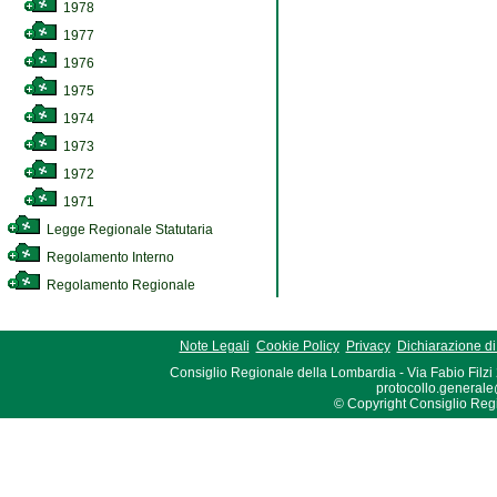
1978
1977
1976
1975
1974
1973
1972
1971
Legge Regionale Statutaria
Regolamento Interno
Regolamento Regionale
Note Legali
Cookie Policy
Privacy
Dichiarazione di 
Consiglio Regionale della Lombardia - Via Fabio Filzi
protocollo.generale
© Copyright Consiglio Region