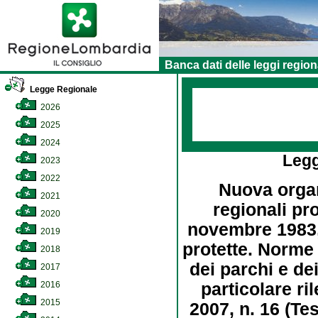
Banca dati delle leggi region
Legge Regionale
2026
2025
2024
Leg
2023
2022
Nuova organ
2021
regionali pro
2020
novembre 1983, 
2019
protette. Norme p
2018
dei parchi e de
2017
2016
particolare ri
2015
2007, n. 16 (Tes