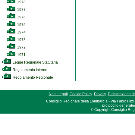
1978
1977
1976
1975
1974
1973
1972
1971
Legge Regionale Statutaria
Regolamento Interno
Regolamento Regionale
Note Legali
Cookie Policy
Privacy
Dichiarazione di 
Consiglio Regionale della Lombardia - Via Fabio Filzi
protocollo.generale
© Copyright Consiglio Region