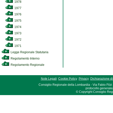
1978
1977
1976
1975
1974
1973
1972
1971
Legge Regionale Statutaria
Regolamento Interno
Regolamento Regionale
Note Legali
Cookie Policy
Privacy
Dichiarazione di 
Consiglio Regionale della Lombardia - Via Fabio Filzi
protocollo.generale
© Copyright Consiglio Region