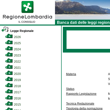
Banca dati delle leggi region
Legge Regionale
2026
2025
2024
2023
2022
2021
2020
Materia
A
S
2019
V
2018
Status
2017
Rapporto Legislazione
M
2016
M
Tecnica Redazionale
2015
Tipologia della normazione