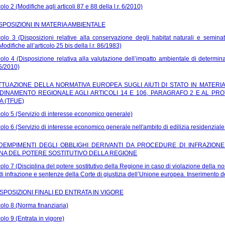
colo 2 (Modifiche agli articoli 87 e 88 della l.r. 6/2010)
DISPOSIZIONI IN MATERIA AMBIENTALE
colo 3 (Disposizioni relative alla conservazione degli habitat naturali e semina
Modifiche all’articolo 25 bis della l.r. 86/1983)
colo 4 (Disposizione relativa alla valutazione dell’impatto ambientale di determinat
5/2010)
ATTUAZIONE DELLA NORMATIVA EUROPEA SUGLI AIUTI DI STATO IN MATE
DINAMENTO REGIONALE AGLI ARTICOLI 14 E 106, PARAGRAFO 2 E AL PR
 (TFUE)
colo 5 (Servizio di interesse economico generale)
colo 6 (Servizio di interesse economico generale nell'ambito di edilizia residenziale
DEMPIMENTI DEGLI OBBLIGHI DERIVANTI DA PROCEDURE DI INFRAZIONE
INA DEL POTERE SOSTITUTIVO DELLA REGIONE
colo 7 (Disciplina del potere sostitutivo della Regione in caso di violazione della
di infrazione e sentenze della Corte di giustizia dell’Unione europea. Inserimento dell
ISPOSIZIONI FINALI ED ENTRATA IN VIGORE
colo 8 (Norma finanziaria)
colo 9 (Entrata in vigore)