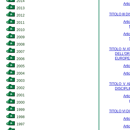
2014
Arti
2013
TITOLO III 
2012
Arti
2011
2010
Arti
2009
2008
TITOLO IV 
2007
DELL'OR
EUROPEA
2006
Arti
2005
Arti
2004
2003
TITOLO V A
2002
DISCIPL
2001
Arti
2000
1999
TITOLO VI D
1998
Arti
1997
Arti