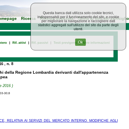
Questa banca dati utilizza solo cookie tecnici,
indispensabili per il funzionamento del sito, e cookie
omepage
Ricerca
Ricerca avanzata
Torna al sito del consiglio
per migliorare la navigazione e raccogliere dati
statistici aggregati sull'utilizzo del sito da parte degli
utenti.
Ok
tero
|
Rif. attivi
|
Rif. passivi
|
Testi previgenti
|
Altre informazioni
016
, n. 8
hi della Regione Lombardia derivanti dall'appartenenza
ropea
e 2016 )
-03-30;8
CE, RELATIVA AI SERVIZI DEL MERCATO INTERNO. MODIFICHE AGLI