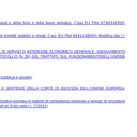
turali e della flora e della fauna selvatica. Caso EU Pilot 6730/14/ENVI.
i progetti pubblici e privati. Caso EU Pilot 6431/14/ENVI. Modifica alla l.r.
RIA DI SERVIZI DI INTERESSE ECONOMICO GENERALE. ADEGUAMENTO
OTOCOLLO (N. 26) DEL TRATTATO SUL FUNZIONAMENTODELL'UNIONE
 pubblica e sociale)
 E SENTENZE DELLA CORTE DI GIUSTIZIA DELL'UNIONE EUROPEA.
 normativa europea in materie di competenza regionale a seguito di procedure
’art. 8 bis nella l.r. 17/2011)