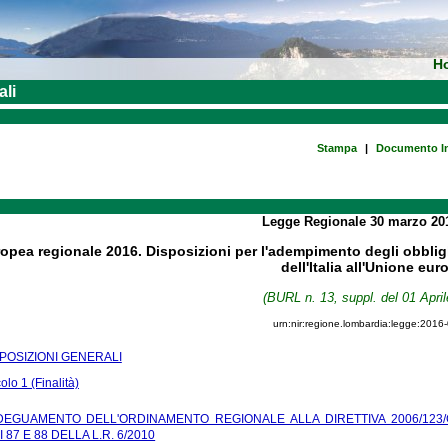
H
ali
Stampa
|
Documento In
Legge Regionale
30 marzo 2
opea regionale 2016. Disposizioni per l'adempimento degli obblig
dell'Italia all'Unione eu
(BURL n. 13, suppl. del 01 April
urn:nir:regione.lombardia:legge:2016
SPOSIZIONI GENERALI
colo 1 (Finalità)
ADEGUAMENTO DELL'ORDINAMENTO REGIONALE ALLA DIRETTIVA 2006/123/
 87 E 88 DELLA L.R. 6/2010