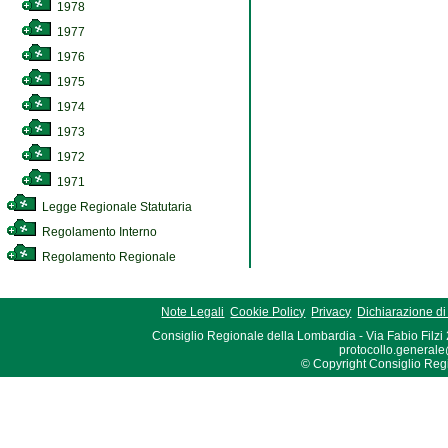
1978
1977
1976
1975
1974
1973
1972
1971
Legge Regionale Statutaria
Regolamento Interno
Regolamento Regionale
Note Legali
Cookie Policy
Privacy
Dichiarazione di 
Consiglio Regionale della Lombardia - Via Fabio Filzi
protocollo.generale
© Copyright Consiglio Region