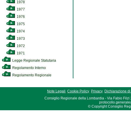
1978
1977
1976
1975
1974
1973
1972
1971
Legge Regionale Statutaria
Regolamento Interno
Regolamento Regionale
Note Legali
Cookie Policy
Privacy
Dichiarazione di 
Consiglio Regionale della Lombardia - Via Fabio Filzi
protocollo.generale
© Copyright Consiglio Region