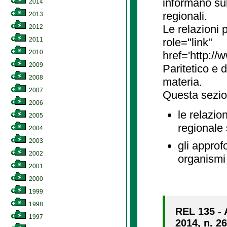
informano sul
2014
regionali.
2013
Le relazioni
2012
2011
role="link"
2010
href='http://
2009
Paritetico e 
2008
materia.
2007
Questa sezio
2006
le relazio
2005
regionale
2004
2003
gli approf
2002
organismi 
2001
2000
1999
1998
REL 135 - A
1997
2014, n. 2