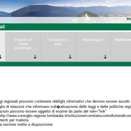
H
ali
Progetto di
Trattazione in
Monitoraggio
Rendicon
Legge
aula
presentato
gi regionali possono contenere obblighi informativi che devono essere assolti da
lio di relazioni che informano sull�attuazione delle leggi e delle politiche regi
azioni possono essere oggetto di esame da parte del role="link"
http://www.consiglio.regione.lombardia.it/istituzione/comitatocontrollo/rendico
enti per materia.
a sezione mette a disposizione: