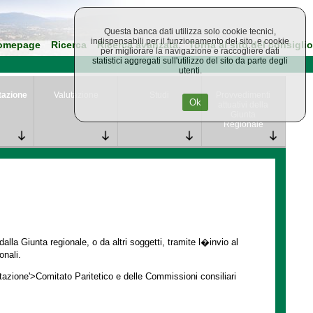
Questa banca dati utilizza solo cookie tecnici,
indispensabili per il funzionamento del sito, e cookie
omepage
Ricerca
Ricerca avanzata
Torna al sito del consiglio
per migliorare la navigazione e raccogliere dati
statistici aggregati sull'utilizzo del sito da parte degli
utenti.
tazione
Valutazione
Studi
Provvedimenti
Ok
attuativi della
Giunta
Regionale
lla Giunta regionale, o da altri soggetti, tramite l�invio al
onali.
ntazione'>Comitato Paritetico e delle Commissioni consiliari