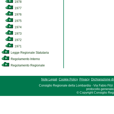
1978
1977
1976
1975
1974
1973
1972
1971
Legge Regionale Statutaria
Regolamento Interno
Regolamento Regionale
Note Legali
Cookie Policy
Privacy
Dichiarazione di 
Consiglio Regionale della Lombardia - Via Fabio Filzi
protocollo.generale
© Copyright Consiglio Region