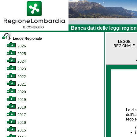
Banca dati delle leggi region
Legge Regionale
LEGGE
REGIONALE
2026
2025
2024
2023
2022
2021
2020
2019
2018
Le dis
dell'E
2017
regole,
2016
2015
i