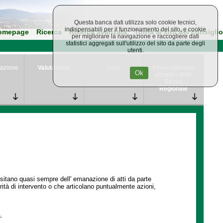
Questa banca dati utilizza solo cookie tecnici,
indispensabili per il funzionamento del sito, e cookie
omepage
Ricerca
Ricerca avanzata
Torna al sito del consiglio
per migliorare la navigazione e raccogliere dati
statistici aggregati sull'utilizzo del sito da parte degli
utenti.
azione
Valutazione
Studi
Provvedimenti
Ok
attuativi della
Giunta
Regionale
ssitano quasi sempre dell' emanazione di atti da parte
ità di intervento o che articolano puntualmente azioni,
.