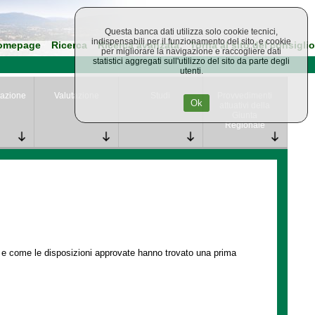
Questa banca dati utilizza solo cookie tecnici,
indispensabili per il funzionamento del sito, e cookie
omepage
Ricerca
Ricerca avanzata
Torna al sito del consiglio
per migliorare la navigazione e raccogliere dati
statistici aggregati sull'utilizzo del sito da parte degli
utenti.
azione
Valutazione
Studi
Provvedimenti
Ok
attuativi della
Giunta
Regionale
e e come le disposizioni approvate hanno trovato una prima