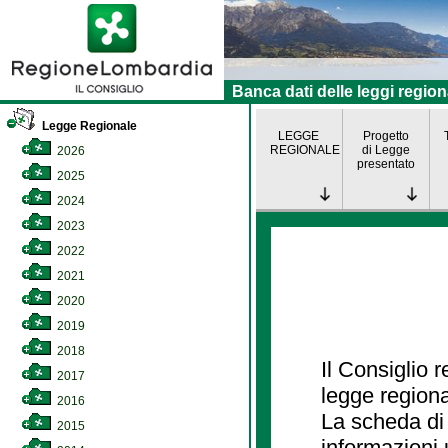
Banca dati delle leggi region
Legge Regionale
LEGGE
Progetto
REGIONALE
di Legge
2026
presentato
2025
2024
2023
2022
2021
2020
2019
2018
Il Consiglio 
2017
legge regiona
2016
La scheda di 
2015
informazioni 