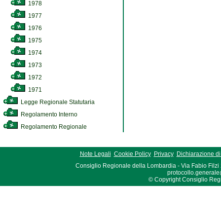
1978
1977
1976
1975
1974
1973
1972
1971
Legge Regionale Statutaria
Regolamento Interno
Regolamento Regionale
Note Legali
Cookie Policy
Privacy
Dichiarazione di 
Consiglio Regionale della Lombardia - Via Fabio Filzi
protocollo.generale
© Copyright Consiglio Region