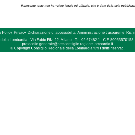
Il presente testo non ha valore legale ed ufficiale, che è dato dalla sola pubblicaz
 Policy
Privacy
Dichiarazione di accessibilità
Amministrazione trasparente
Richi
della Lombardia - Via Fabio Filzi 22, Milano - Tel. 02.67482.1 - C.F. 80053570158
protocollo.generale@pec.consiglio.regione.lombardia.it
© Copyright Consiglio Regionale della Lombardia tutti i diritti riservati.