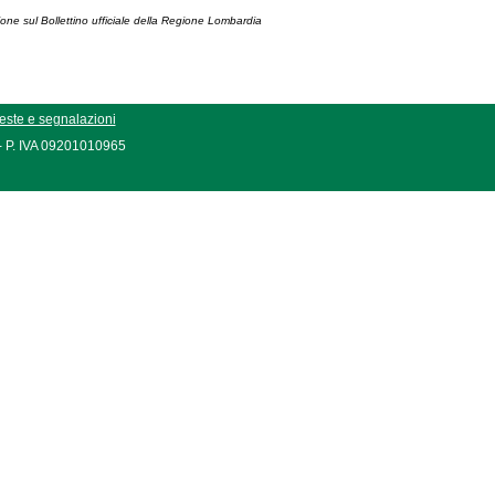
ione sul Bollettino ufficiale della Regione Lombardia
este e segnalazioni
 - P. IVA 09201010965