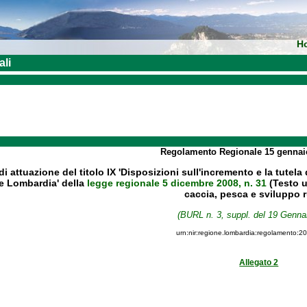
H
ali
Regolamento Regionale
15 genna
 attuazione del titolo IX 'Disposizioni sull'incremento e la tutela 
e Lombardia' della
legge regionale 5 dicembre 2008, n. 31
(Testo un
caccia, pesca e sviluppo r
(BURL n. 3, suppl. del 19 Genna
urn:nir:regione.lombardia:regolamento:2
Allegato 2