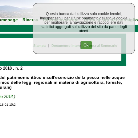
Questa banca dati utilizza solo cookie tecnici,
indispensabili per il funzionamento del sito, e cookie
omepage
Ricerca
Ricerca avanzata
Torna al sito del consiglio
per migliorare la navigazione e raccogliere dati
statistici aggregati sull'utilizzo del sito da parte degli
utenti.
Ok
Stampa
|
Documento Intero
|
Torna al Sommario
io 2018
, n. 2
del patrimonio ittico e sull'esercizio della pesca nelle acque
ico delle leggi regionali in materia di agricoltura, foreste,
urale)
io 2018 )
018-01-15;2