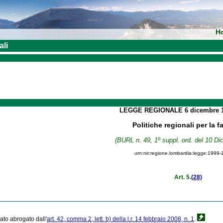
H
ali
LEGGE REGIONALE
6 dicembre
Politiche regionali per la f
(BURL n. 49, 1º suppl. ord. del 10 D
urn:nir:regione.lombardia:legge:1999-
Art. 5.
(28)
tato abrogato dall'
art. 42, comma 2, lett. b) della l.r. 14 febbraio 2008, n. 1
.