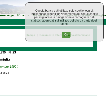
Questa banca dati utilizza solo cookie tecnici,
indispensabili per il funzionamento del sito, e cookie
omepage
Ricerca
Ricerca avanzata
Torna al sito del consiglio
per migliorare la navigazione e raccogliere dati
statistici aggregati sull'utilizzo del sito da parte degli
utenti.
Ok
Stampa
|
Documento Intero
|
Torna al Sommario
 1999
, N. 23
amiglia
icembre 1999 )
12-06;23