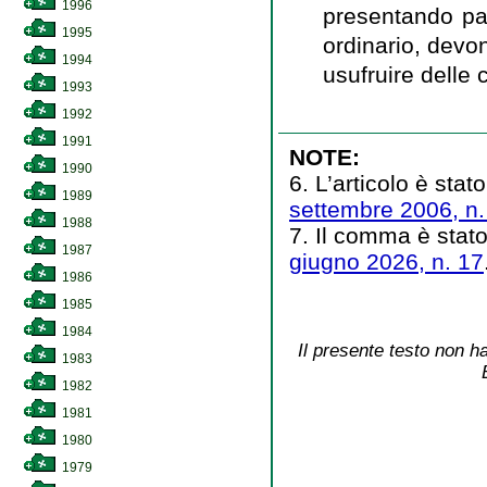
1996
presentando part
1995
ordinario, devo
1994
usufruire delle
1993
1992
1991
NOTE:
1990
6. L’articolo è stat
1989
settembre 2006, n.
1988
7. Il comma è stato
1987
giugno 2026, n. 17
1986
1985
1984
Il presente testo non ha
1983
1982
1981
1980
1979