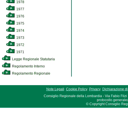
1978
1977
1976
1975
1974
1973
1972
1971
Legge Regionale Statutaria
Regolamento Interno
Regolamento Regionale
Note Legali
Cookie Policy
Privacy
Dichiarazione di 
Consiglio Regionale della Lombardia - Via Fabio Filzi
protocollo.generale
© Copyright Consiglio Region