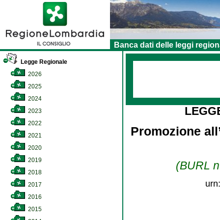
Banca dati delle leggi region
Legge Regionale
2026
2025
2024
LEGG
2023
2022
Promozione all’
2021
2020
2019
(BURL n.
2018
urn
2017
2016
2015