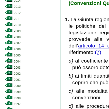
2014
(Convenzioni Qu
2013
2012
1.
La Giunta regio
2011
le politiche del
2010
2009
legislazione reg
2008
provvede alla v
2007
dell’
articolo 14 
2006
riferimento:
(7)
2005
a)
al coefficient
2004
può essere dete
2003
2002
b)
ai limiti quant
2001
coprire che può
2000
c)
alle modalità
1999
convenzioni;
1998
1997
d)
alle procedure