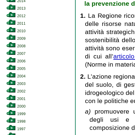
2014
la prevenzione de
2013
1.
La Regione ricon
2012
delle risorse nat
2011
attività strategic
2010
sostenibilità dello
2009
2008
attività sono eser
2007
di cui all’
articol
2006
(Norme in materi
2005
2.
L’azione regiona
2004
del suolo, di ges
2003
idrogeologico del 
2002
2001
con le politiche e
2000
a)
promuovere un
1999
degli usi e d
1998
composizione del
1997