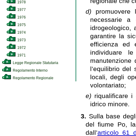
regionale che co
1978
1977
d)
promuovere l
1976
necessarie a g
1975
idrogeologico, 
1974
garantire la sic
1973
efficienza ed 
1972
individuare l
1971
manutenzione d
Legge Regionale Statutaria
l’equilibrio del
Regolamento Interno
locali, degli o
Regolamento Regionale
volontariato;
e)
riqualificare 
idrico minore.
3.
Sulla base degli
del fiume Po, la
dall’
articolo 61 