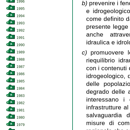
1996
b)
prevenire i fe
1995
e idrogeologic
1994
come definito da
1993
presente legge 
1992
anche attraver
1991
idraulica e idrol
1990
c)
promuovere le
1989
riequilibrio idr
1988
con i contenuti 
1987
1986
idrogeologico, 
1985
delle popolazi
1984
degrado delle 
1983
interessano i c
1982
infrastrutture al
1981
salvaguardia d
1980
misure di comp
1979