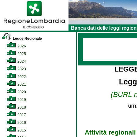
Banca dati delle leggi region
Legge Regionale
2026
2025
2024
LEGG
2023
2022
Legge
2021
2020
(BURL n.
2019
urn
2018
2017
2016
2015
Attività regional