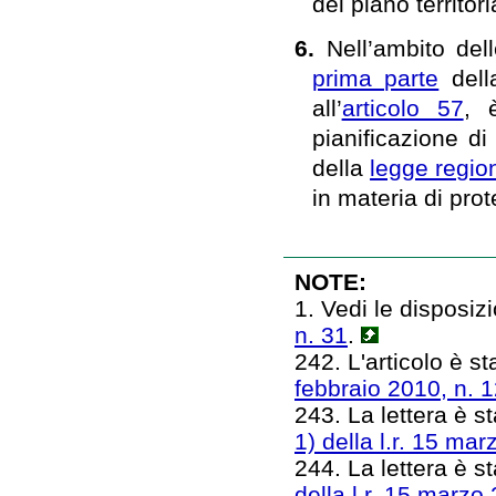
del piano territori
6.
Nell’ambito dell
prima parte
della
all’
articolo 57
, 
pianificazione di
della
legge regio
in materia di prot
NOTE:
1. Vedi le disposizi
n. 31
.
242. L'articolo è sta
febbraio 2010, n. 
243. La lettera è st
1) della l.r. 15 mar
244. La lettera è st
della l.r. 15 marzo 