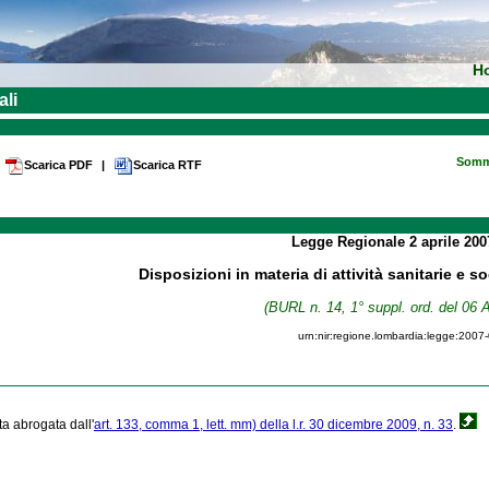
H
ali
Somm
Scarica PDF
|
Scarica RTF
Legge Regionale
2 aprile 20
Disposizioni in materia di attività sanitarie e s
(BURL n. 14, 1° suppl. ord. del 06 A
urn:nir:regione.lombardia:legge:2007
ta abrogata dall'
art. 133, comma 1, lett. mm) della l.r. 30 dicembre 2009, n. 33
.