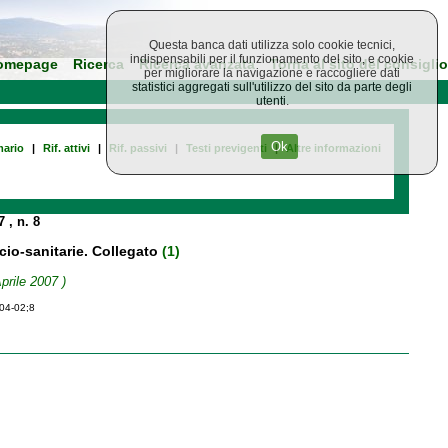
Questa banca dati utilizza solo cookie tecnici,
indispensabili per il funzionamento del sito, e cookie
omepage
Ricerca
Ricerca avanzata
Torna al sito del consiglio
per migliorare la navigazione e raccogliere dati
statistici aggregati sull'utilizzo del sito da parte degli
utenti.
Ok
ario
|
Rif. attivi
|
Rif. passivi
|
Testi previgenti
|
Altre informazioni
07
, n. 8
ocio-sanitarie. Collegato
(1)
prile 2007 )
-04-02;8