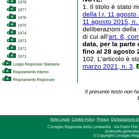
1978
1. Il titolo è stato 
1977
della l.r. 11 agosto
1976
11 agosto 2015, n.
1975
deliberazioni della
1974
di cui all’
art. 8, co
1973
data, per la parte
1972
fino al 28 agosto 
1971
102. L'articolo è sta
Legge Regionale Statutaria
marzo 2021, n. 3
.
Regolamento Interno
Regolamento Regionale
Il presente testo non ha
Note Legali
Cookie Policy
Privacy
Dichiarazione di 
Consiglio Regionale della Lombardia - Via Fabio Filzi
protocollo.generale
© Copyright Consiglio Region