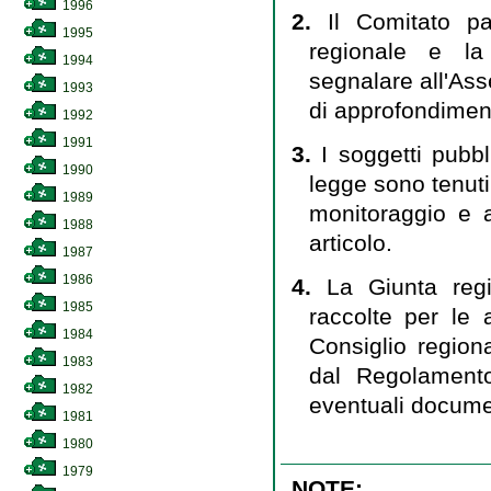
1996
2.
Il Comitato pa
1995
regionale e la
1994
segnalare all'Ass
1993
di approfondiment
1992
1991
3.
I soggetti pubbl
1990
legge sono tenuti
1989
monitoraggio e a
1988
articolo.
1987
1986
4.
La Giunta regi
1985
raccolte per le a
1984
Consiglio region
1983
dal Regolamento
1982
eventuali docume
1981
1980
1979
NOTE: