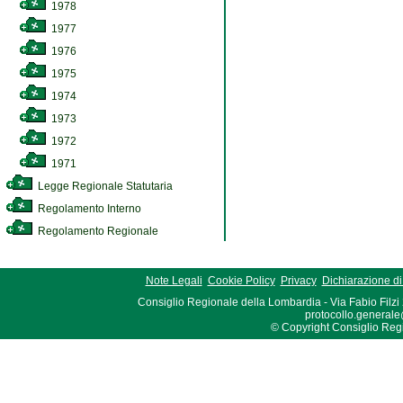
1978
1977
1976
1975
1974
1973
1972
1971
Legge Regionale Statutaria
Regolamento Interno
Regolamento Regionale
Note Legali
Cookie Policy
Privacy
Dichiarazione di 
Consiglio Regionale della Lombardia - Via Fabio Filzi
protocollo.generale
© Copyright Consiglio Region