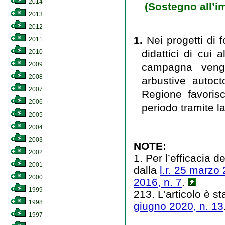
2014
(Sostegno all’im
2013
2012
1.
Nei progetti di 
2011
didattici di cui al
2010
2009
campagna veng
2008
arbustive autoct
2007
Regione favorisc
2006
periodo tramite l
2005
2004
2003
NOTE:
2002
1. Per l’efficacia 
2001
dalla
l.r. 25 marzo 
2000
2016, n. 7
.
1999
213. L'articolo è st
1998
giugno 2020, n. 13
1997