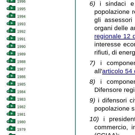
1996
6)
i sindaci 
1995
popolazione r
1994
gli assessori
1993
organi delle au
1992
regionale 12 
1991
interesse eco
1990
rifiuti, di ener
1989
7)
i componen
1988
1987
all'
articolo 54 
1986
8)
i compone
1985
Difensore regi
1984
9)
i difensori 
1983
popolazione su
1982
1981
10)
i preside
1980
commercio, in
1979