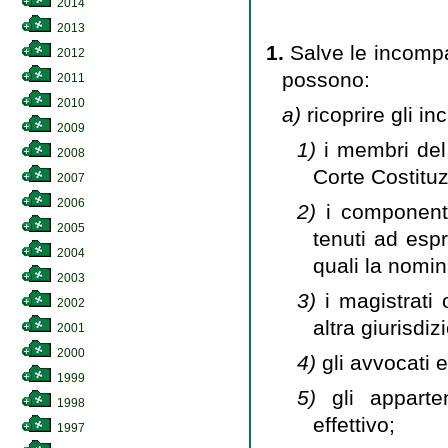
2014
2013
1.
Salve le incompat
2012
possono:
2011
2010
a)
ricoprire gli in
2009
1)
i membri del
2008
Corte Costituz
2007
2006
2)
i componenti
2005
tenuti ad esp
2004
quali la nomin
2003
3)
i magistrati 
2002
altra giurisdiz
2001
2000
4)
gli avvocati e
1999
5)
gli appart
1998
effettivo;
1997