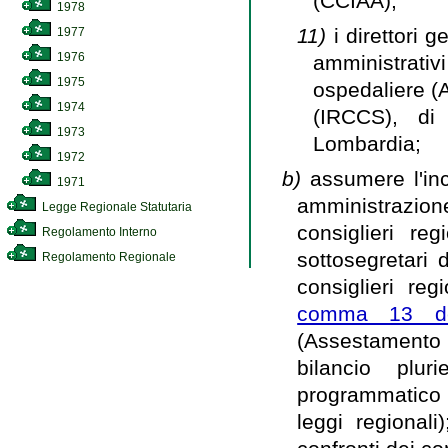
(CCIAA);
1978
11)
i direttori ge
1977
1976
amministrati
1975
ospedaliere (AO
1974
(IRCCS), di q
1973
Lombardia;
1972
b)
assumere l'in
1971
amministrazione 
Legge Regionale Statutaria
consiglieri re
Regolamento Interno
sottosegretari di
Regolamento Regionale
consiglieri reg
comma 13 del
(Assestamento 
bilancio plu
programmatico 
leggi regional