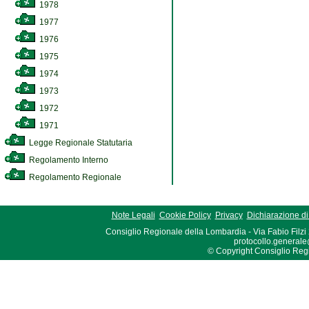
1978
1977
1976
1975
1974
1973
1972
1971
Legge Regionale Statutaria
Regolamento Interno
Regolamento Regionale
Note Legali
Cookie Policy
Privacy
Dichiarazione di 
Consiglio Regionale della Lombardia - Via Fabio Filzi
protocollo.generale
© Copyright Consiglio Region