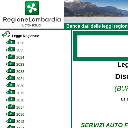
Banca dati delle leggi region
Legge Regionale
2026
2025
2024
Le
2023
2022
Disc
2021
2020
(BUR
2019
urn
2018
2017
2016
2015
SERVIZI AUTO 