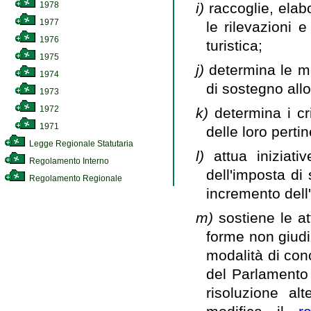
i)
raccoglie, elabo
1978
1977
le rilevazioni 
1976
turistica;
1975
j)
determina le mo
1974
di sostegno allo
1973
1972
k)
determina i cr
1971
delle loro perti
Legge Regionale Statutaria
l)
attua iniziati
Regolamento Interno
dell'imposta di
Regolamento Regionale
incremento dell'a
m)
sostiene le at
forme non giudiz
modalità di con
del Parlamento
risoluzione al