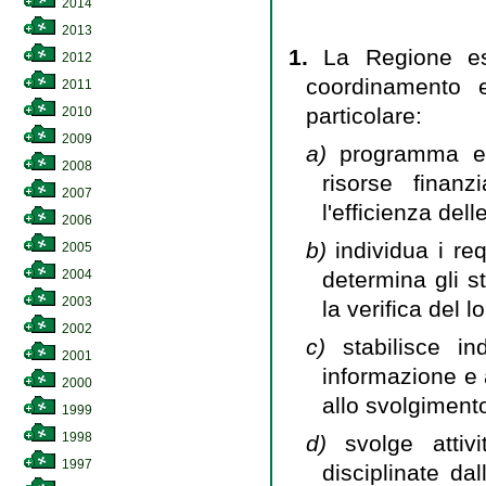
2014
2013
1.
La Regione ese
2012
coordinamento e
2011
particolare:
2010
2009
a)
programma e c
2008
risorse finanz
2007
l'efficienza dell
2006
b)
individua i req
2005
determina gli s
2004
2003
la verifica del l
2002
c)
stabilisce in
2001
informazione e 
2000
allo svolgimento 
1999
1998
d)
svolge attiv
1997
disciplinate dal