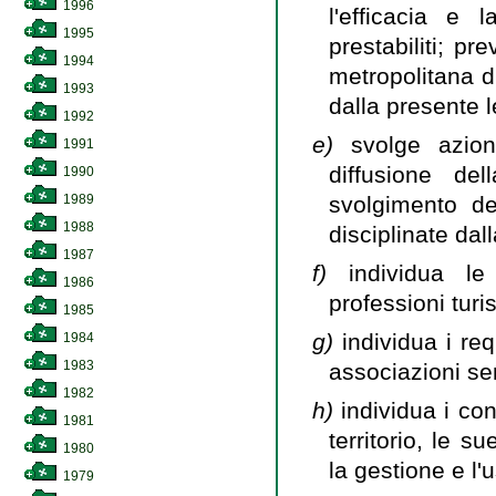
1996
l'efficacia e 
1995
prestabiliti; pr
1994
metropolitana d
1993
dalla presente 
1992
e)
svolge azion
1991
diffusione de
1990
svolgimento del
1989
1988
disciplinate dal
1987
f)
individua le
1986
professioni turis
1985
g)
individua i requ
1984
1983
associazioni se
1982
h)
individua i con
1981
territorio, le s
1980
la gestione e l'
1979