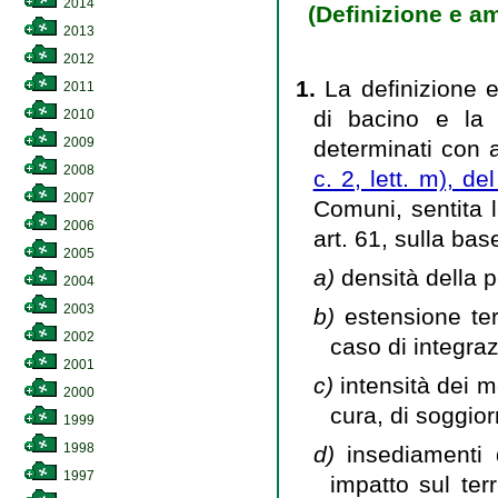
2014
(Definizione e a
2013
2012
1.
La definizione e
2011
di bacino e la r
2010
2009
determinati con a
2008
c. 2, lett. m), de
2007
Comuni, sentita l
2006
art. 61, sulla bas
2005
a)
densità della 
2004
2003
b)
estensione ter
2002
caso di integraz
2001
c)
intensità dei mo
2000
cura, di soggior
1999
1998
d)
insediamenti 
1997
impatto sul ter