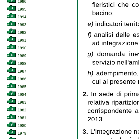
1996
fieristici che 
1995
bacino;
1994
e)
indicatori terri
1993
1992
f)
analisi delle 
1991
ad integrazione 
1990
g)
domanda ineva
1989
servizio nell'am
1988
1987
h)
adempimento, 
1986
cui al presente
1985
2.
In sede di prima
1984
relativa ripartiz
1983
corrispondente a
1982
2013.
1981
1980
3.
L'integrazione n
1979