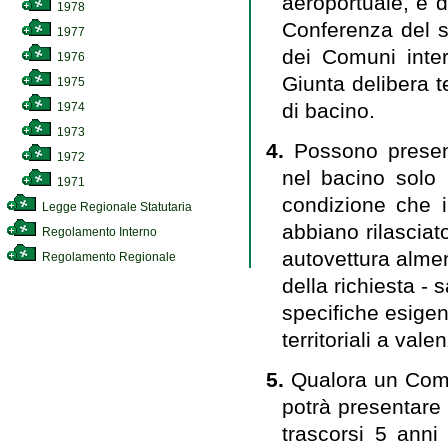
aeroportuale, è d
1978
Conferenza del se
1977
dei Comuni intere
1976
Giunta delibera t
1975
di bacino.
1974
1973
4.
Possono present
1972
nel bacino solo 
1971
condizione che i 
Legge Regionale Statutaria
abbiano rilasciato
Regolamento Interno
autovettura alme
Regolamento Regionale
della richiesta - s
specifiche esigen
territoriali a va
5.
Qualora un Comu
potrà presentare
trascorsi 5 anni 