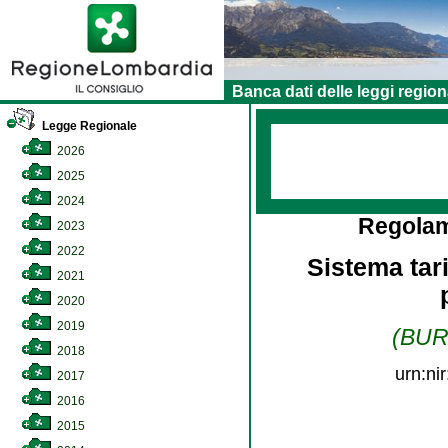
Banca dati delle leggi region
Legge Regionale
2026
2025
2024
Regolam
2023
2022
Sistema tari
2021
2020
2019
(BURL
2018
urn:ni
2017
2016
2015