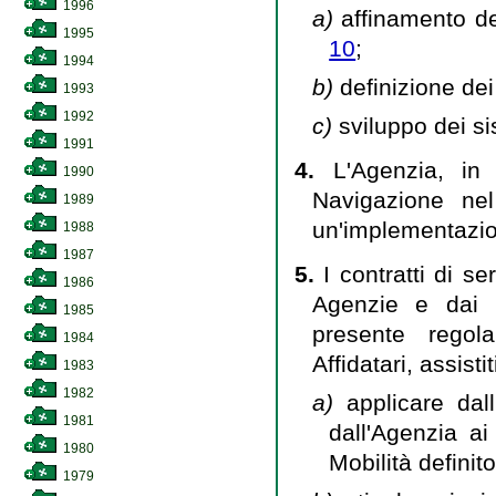
1996
a)
affinamento de
1995
10
;
1994
b)
definizione dei
1993
1992
c)
sviluppo dei si
1991
4.
L'Agenzia, i
1990
Navigazione nel
1989
un'implementazio
1988
1987
5.
I contratti di se
1986
Agenzie e dai C
1985
presente regol
1984
Affidatari, assist
1983
1982
a)
applicare dal
1981
dall'Agenzia a
1980
Mobilità definit
1979