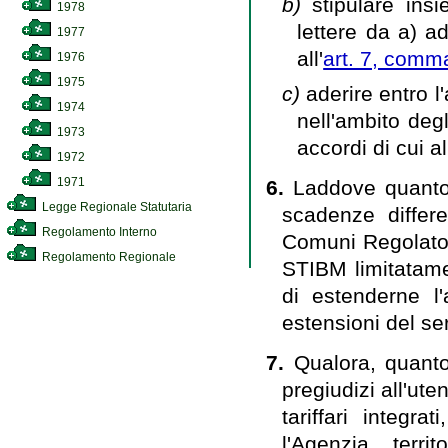
b)
stipulare insi
1978
lettere da a) ad
1977
all'
art. 7, comm
1976
1975
c)
aderire entro l'
1974
nell'ambito deg
1973
accordi di cui all
1972
1971
6.
Laddove quanto
Legge Regionale Statutaria
scadenze differe
Regolamento Interno
Comuni Regolato
Regolamento Regionale
STIBM limitatamen
di estenderne l
estensioni del se
7.
Qualora, quant
pregiudizi all'ute
tariffari integr
l'Agenzia terr