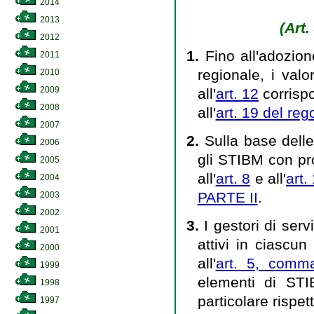
2014
2013
(Art.
2012
1.
Fino all'adozio
2011
regionale, i valo
2010
2009
all'
art. 12
corrispo
2008
all'
art. 19 del re
2007
2.
Sulla base delle
2006
gli STIBM con pro
2005
all'
art. 8
e all'
art
2004
PARTE II
.
2003
2002
3.
I gestori di serv
2001
attivi in ciascun 
2000
all'
art. 5, comm
1999
elementi di STI
1998
particolare rispet
1997