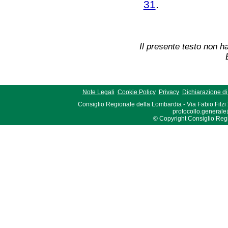
31
.
Il presente testo non ha
Note Legali
Cookie Policy
Privacy
Dichiarazione di 
Consiglio Regionale della Lombardia - Via Fabio Filzi
protocollo.generale
© Copyright Consiglio Region