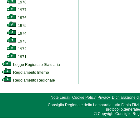
1978
1977
1976
1975
1974
1973
1972
1971
Legge Regionale Statutaria
Regolamento Interno
Regolamento Regionale
Note Legali
Cookie Policy
Privacy
Dichiarazione di 
Consiglio Regionale della Lombardia - Via Fabio Filzi
protocollo.generale
© Copyright Consiglio Region