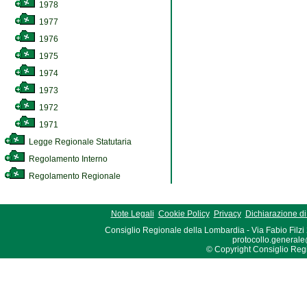
1978
1977
1976
1975
1974
1973
1972
1971
Legge Regionale Statutaria
Regolamento Interno
Regolamento Regionale
Note Legali
Cookie Policy
Privacy
Dichiarazione di 
Consiglio Regionale della Lombardia - Via Fabio Filzi
protocollo.generale
© Copyright Consiglio Region