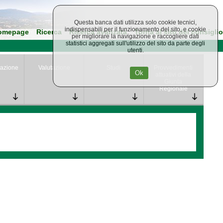
Questa banca dati utilizza solo cookie tecnici,
indispensabili per il funzionamento del sito, e cookie
omepage
Ricerca
Ricerca avanzata
Torna al sito del consiglio
per migliorare la navigazione e raccogliere dati
statistici aggregati sull'utilizzo del sito da parte degli
utenti.
azione
Valutazione
Studi
Provvedimenti
Ok
attuativi della
Giunta
Regionale