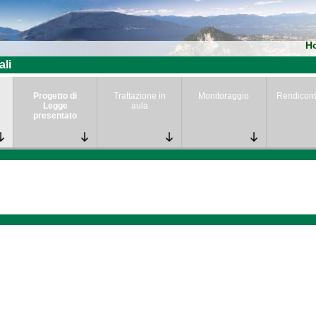
H
ali
Progetto di
Trattazione in
Monitoraggio
Rendicont
Legge
aula
presentato