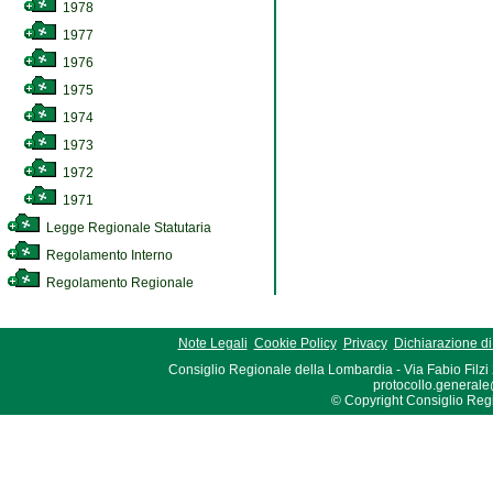
1978
1977
1976
1975
1974
1973
1972
1971
Legge Regionale Statutaria
Regolamento Interno
Regolamento Regionale
Note Legali
Cookie Policy
Privacy
Dichiarazione di 
Consiglio Regionale della Lombardia - Via Fabio Filzi
protocollo.generale
© Copyright Consiglio Region