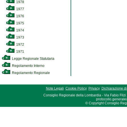
1978
1977
1976
1975
1974
1973
1972
1971
Legge Regionale Statutaria
Regolamento Interno
Regolamento Regionale
Note Legali
Cookie Policy
Privacy
Dichiarazione di 
Consiglio Regionale della Lombardia - Via Fabio Filzi
protocollo.generale
© Copyright Consiglio Region