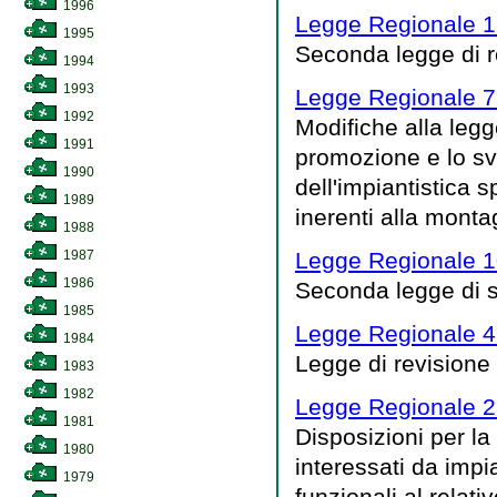
1996
Legge Regionale 1
1995
Seconda legge di 
1994
1993
Legge Regionale 7
1992
Modifiche alla legg
1991
promozione e lo svi
1990
dell'impiantistica s
1989
inerenti alla montag
1988
1987
Legge Regionale 1
1986
Seconda legge di 
1985
Legge Regionale 4
1984
Legge di revisione
1983
1982
Legge Regionale 2
1981
Disposizioni per la
1980
interessati da impia
1979
funzionali al relati