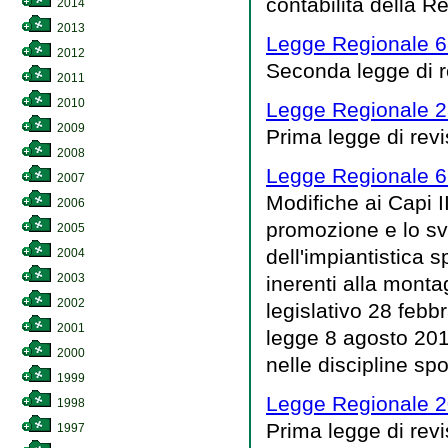
contabilità della R
2014
2013
Legge Regionale 6
2012
Seconda legge di 
2011
2010
Legge Regionale 23
2009
Prima legge di rev
2008
Legge Regionale 6
2007
Modifiche ai Capi II
2006
promozione e lo svi
2005
dell'impiantistica s
2004
2003
inerenti alla mont
2002
legislativo 28 febbr
2001
legge 8 agosto 201
2000
nelle discipline spo
1999
Legge Regionale 2
1998
Prima legge di rev
1997