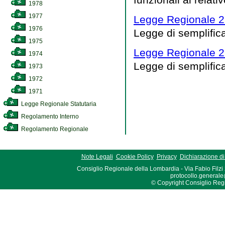
1978
1977
Legge Regionale 2
1976
Legge di semplific
1975
Legge Regionale 2
1974
Legge di semplific
1973
1972
1971
Legge Regionale Statutaria
Regolamento Interno
Regolamento Regionale
Note Legali
Cookie Policy
Privacy
Dichiarazione di 
Consiglio Regionale della Lombardia - Via Fabio Filzi
protocollo.generale
© Copyright Consiglio Region