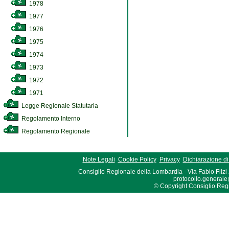
1978
1977
1976
1975
1974
1973
1972
1971
Legge Regionale Statutaria
Regolamento Interno
Regolamento Regionale
Note Legali
Cookie Policy
Privacy
Dichiarazione di 
Consiglio Regionale della Lombardia - Via Fabio Filzi
protocollo.generale
© Copyright Consiglio Region