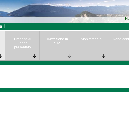
H
ali
Progetto di
Trattazione in
Monitoraggio
Rendicont
Legge
aula
presentato