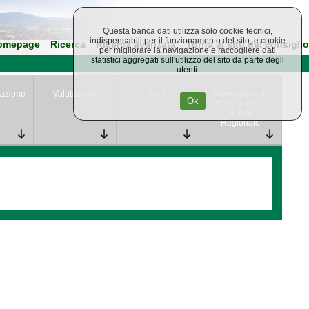
Questa banca dati utilizza solo cookie tecnici,
indispensabili per il funzionamento del sito, e cookie
omepage
Ricerca
Ricerca avanzata
Torna al sito del consiglio
per migliorare la navigazione e raccogliere dati
statistici aggregati sull'utilizzo del sito da parte degli
utenti.
azione
Valutazione
Studi
Provvedimenti
Ok
attuativi della
Giunta
Regionale