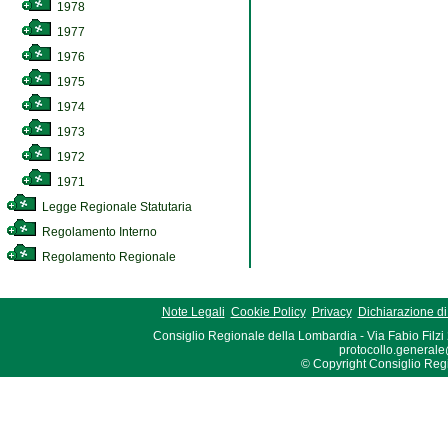
1978
1977
1976
1975
1974
1973
1972
1971
Legge Regionale Statutaria
Regolamento Interno
Regolamento Regionale
Note Legali
Cookie Policy
Privacy
Dichiarazione di 
Consiglio Regionale della Lombardia - Via Fabio Filzi
protocollo.generale
© Copyright Consiglio Region