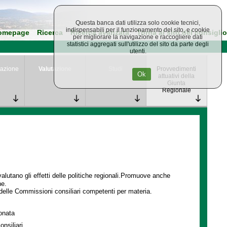
Questa banca dati utilizza solo cookie tecnici,
indispensabili per il funzionamento del sito, e cookie
omepage
Ricerca
Ricerca avanzata
Torna al sito del consiglio
per migliorare la navigazione e raccogliere dati
statistici aggregati sull'utilizzo del sito da parte degli
utenti.
azione
Valutazione
Studi
Provvedimenti
Ok
attuativi della
Giunta
Regionale
lutano gli effetti delle politiche regionali.Promuove anche
ne.
delle Commissioni consiliari competenti per materia.
ionata
onsiliari