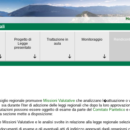
H
ali
Progetto di
Trattazione in
Monitoraggio
Rendicont
Legge
aula
presentato
siglio regionale promuove
Missioni Valutative
che analizzano l�attuazione o va
i
sia durante l'iter di adozione delle leggi regionali che dopo la loro approvazio
lutazioni possono essere oggetto di esame da parte del
Comitato Paritetico
e 
a sezione mette a disposizione:
e Missioni Valutative e le analisi svolte in relazione alla legge regionale selez
 documenti di esame e gli eventuali atti di indirizzo approvati dagli organismi c