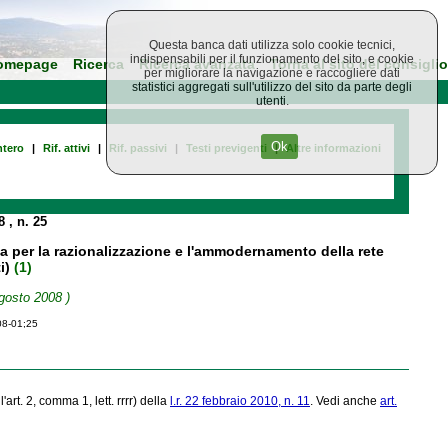
Questa banca dati utilizza solo cookie tecnici,
indispensabili per il funzionamento del sito, e cookie
omepage
Ricerca
Ricerca avanzata
Torna al sito del consiglio
per migliorare la navigazione e raccogliere dati
statistici aggregati sull'utilizzo del sito da parte degli
utenti.
Ok
tero
|
Rif. attivi
|
Rif. passivi
|
Testi previgenti
|
Altre informazioni
08
, n. 25
a per la razionalizzazione e l'ammodernamento della rete
ti)
(1)
gosto 2008 )
08-01;25
art. 2, comma 1, lett. rrrr) della
l.r. 22 febbraio 2010, n. 11
. Vedi anche
art.