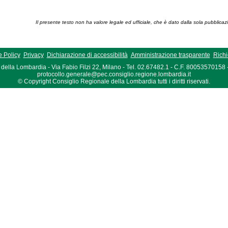
Il presente testo non ha valore legale ed ufficiale, che è dato dalla sola pubblicaz
 Policy
Privacy
Dichiarazione di accessibilità
Amministrazione trasparente
Richi
della Lombardia - Via Fabio Filzi 22, Milano - Tel. 02.67482.1 - C.F. 80053570158
protocollo.generale@pec.consiglio.regione.lombardia.it
© Copyright Consiglio Regionale della Lombardia tutti i diritti riservati.