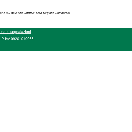
ione sul Bollettino ufficiale della Regione Lombardia
este e segnalazioni
 - P. IVA 09201010965