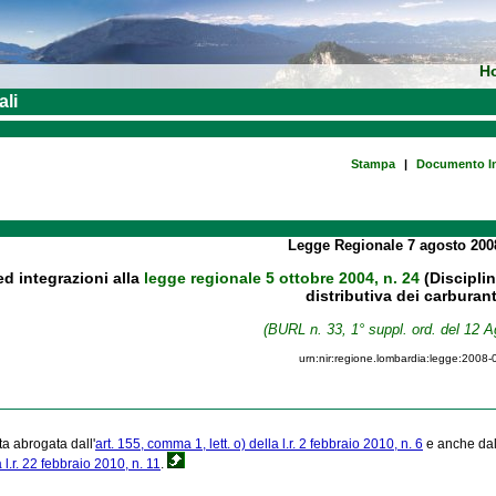
H
ali
Stampa
|
Documento In
Legge Regionale
7 agosto 20
d integrazioni alla
legge regionale 5 ottobre 2004, n. 24
(Disciplin
distributiva dei carburan
(BURL n. 33, 1° suppl. ord. del 12 A
urn:nir:regione.lombardia:legge:2008-
ta abrogata dall'
art. 155, comma 1, lett. o) della l.r. 2 febbraio 2010, n. 6
e anche dall'
l.r. 22 febbraio 2010, n. 11
.