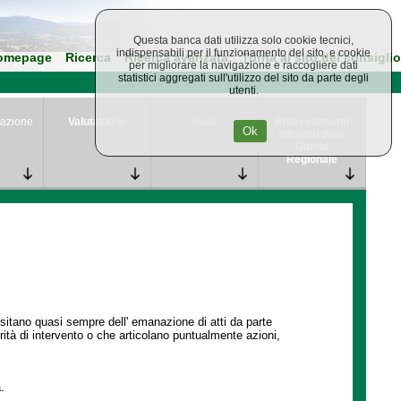
Questa banca dati utilizza solo cookie tecnici,
indispensabili per il funzionamento del sito, e cookie
omepage
Ricerca
Ricerca avanzata
Torna al sito del consiglio
per migliorare la navigazione e raccogliere dati
statistici aggregati sull'utilizzo del sito da parte degli
utenti.
azione
Valutazione
Studi
Provvedimenti
Ok
attuativi della
Giunta
Regionale
ssitano quasi sempre dell' emanazione di atti da parte
ità di intervento o che articolano puntualmente azioni,
.