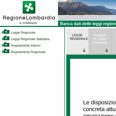
Banca dati delle leggi region
Legge Regionale
LEGGE
Progetto
REGIONALE
di Legge
Legge Regionale Statutaria
presentato
Regolamento Interno
Regolamento Regionale
Le disposizio
concreta att
emanazione d