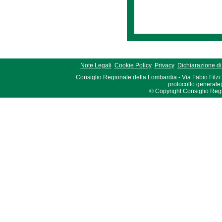
Note Legali
Cookie Policy
Privacy
Dichiarazione di 
Consiglio Regionale della Lombardia - Via Fabio Filzi
protocollo.generale
© Copyright Consiglio Region