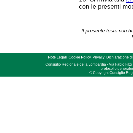
con le presenti mo
Il presente testo non ha
Note Legali
Cookie Policy
Privacy
Dichiarazione di 
Consiglio Regionale della Lombardia - Via Fabio Filzi
protocollo.generale
© Copyright Consiglio Region