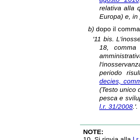
relativa alla 
Europa) e, in p
b)
dopo il comma 1
'11 bis. L'inoss
18, comma 1
amministrati
l'inosservanz
periodo risu
decies, comm
(Testo unico d
pesca e svilup
l.r. 31/2008
.'.
NOTE:
10. Si rinvia alla
l.