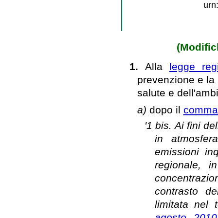
urn
(Modific
1.
Alla
legge reg
prevenzione e la 
salute e dell'amb
a)
dopo il
comma 1
'1 bis. Ai fini 
in atmosfer
emissioni in
regionale, i
concentrazio
contrasto de
limitata nel
agosto 2010