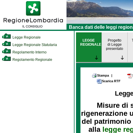
Banca dati delle leggi region
Legge Regionale
LEGGE
Progetto
REGIONALE
di Legge
Legge Regionale Statutaria
presentato
Regolamento Interno
Regolamento Regionale
Stampa
|
Scarica RTF
Legge
Misure di 
rigenerazione u
del patrimonio 
alla
legge re