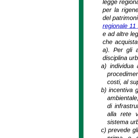
legge regiona
per la rigen
del patrimoni
regionale 11
e ad altre le
che acquista 
a). Per gli a
disciplina ur
a)
individua 
procedimen
costi, al s
b)
incentiva g
ambientale,
di infrastr
alla rete 
sistema ur
c)
prevede gli
prima e d