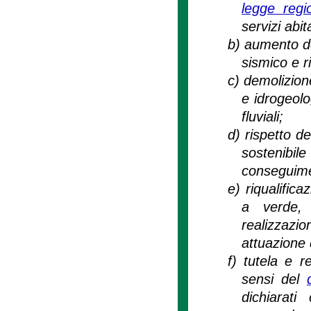
legge regi
servizi abita
b)
aumento del
sismico e r
c)
demolizione
e idrogeolo
fluviali;
d)
rispetto de
sostenibi
conseguime
e)
riqualific
a verde, 
realizzazi
attuazione 
f)
tutela e re
sensi del
dichiarat