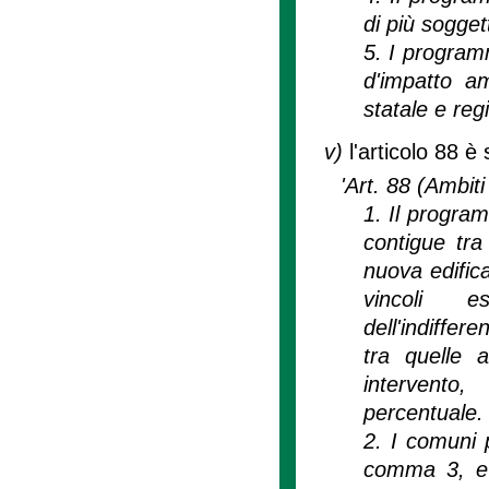
di più soggett
5. I programm
d'impatto am
statale e regi
v)
l'articolo 88 è
'Art. 88 (Ambiti 
1. Il progra
contigue tra
nuova edifica
vincoli e
dell'indiffer
tra quelle a
intervento
percentuale.
2. I comuni p
comma 3, e 