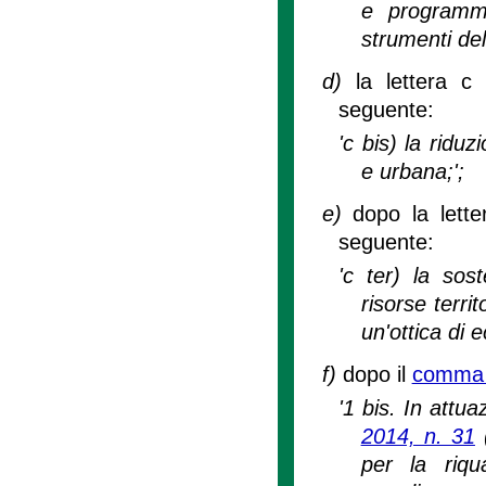
e programmi 
strumenti dell
d)
la lettera c
seguente:
'c bis) la ridu
e urbana;';
e)
dopo la lette
seguente:
'c ter) la sost
risorse terri
un'ottica di 
f)
dopo il
comma 1
'1 bis. In attua
2014, n. 31
(
per la riqu