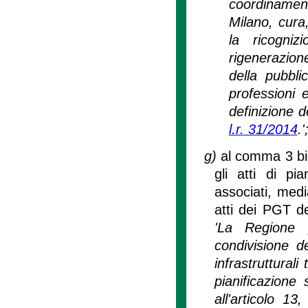
coordinamento
Milano, cura,
la ricogniz
rigenerazione
della pubbli
professioni 
definizione dei
l.r. 31/2014
.'
g)
al comma 3 bis 
gli atti di pi
associati, medi
atti dei PGT de
'La Regione p
condivisione de
infrastrutturali
pianificazione
all'articolo 1