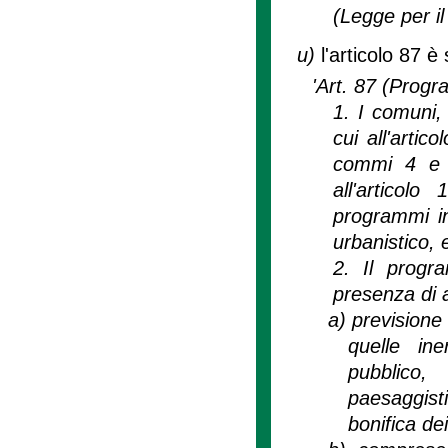
(Legge per il 
u)
l'articolo 87 è
'Art. 87 (Progr
1. I comuni, 
cui all'artic
commi 4 e 5
all'artico
programmi int
urbanistico, e
2. Il progra
presenza di 
a)
previsione 
quelle ine
pubblico, 
paesaggist
bonifica de