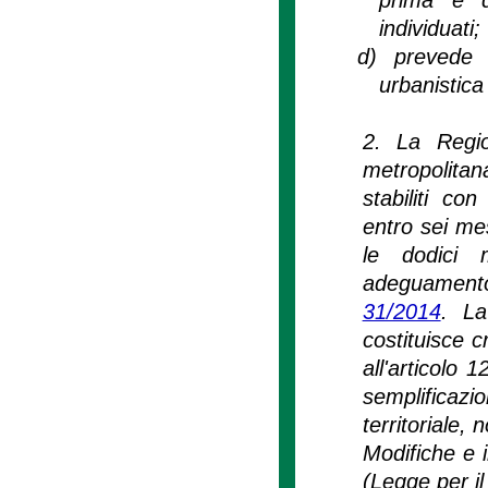
individuati;
d)
prevede 
urbanistica
2. La Regio
metropolita
stabiliti co
entro sei mes
le dodici m
adeguamento 
31/2014
. La
costituisce c
all'articolo
semplificazi
territoriale,
Modifiche e i
(Legge per il 