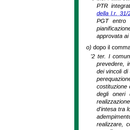
PTR integrat
della l.r. 31
PGT entro v
pianificazion
approvata ai
o)
dopo il comma 2
'2 ter. I comun
prevedere, i
dei vincoli d
perequazion
costituzione 
degli oneri 
realizzazion
d'intesa tra l
adempiment
realizzare, c