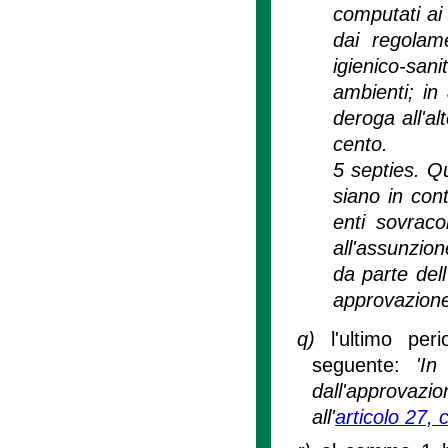
computati ai 
dai regolame
igienico-sani
ambienti; in 
deroga all'a
cento.
5 septies. Qu
siano in cont
enti sovracom
all'assunzion
da parte del
approvazione
q)
l'ultimo pe
seguente:
'In
dall'approvazio
all'
articolo 27,