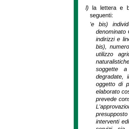
l)
la lettera e 
seguenti:
'e bis) indiv
denominato C
indirizzi e l
bis), numero
utilizzo agr
naturalistic
soggette a 
degradate, in
oggetto di p
elaborato cos
prevede con
L'approvazi
presupposto
interventi edi
servizi sia