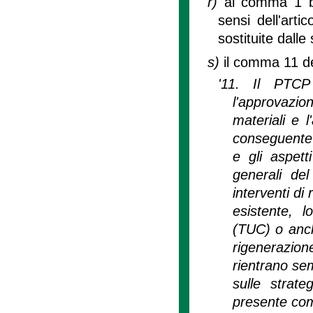
r)
al comma 1 bi
sensi dell'arti
sostituite dalle
s)
il comma 11 del
'11. Il PTCP
l'approvazio
materiali e 
conseguente d
e gli aspett
generali del
interventi di
esistente, l
(TUC) o anche
rigenerazione
rientrano sem
sulle strate
presente com