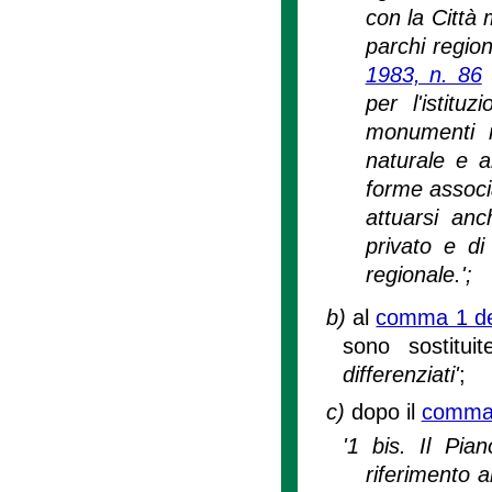
con la Città 
parchi region
1983, n. 86
(
per l'istitu
monumenti n
naturale e a
forme associa
attuarsi anc
privato e di
regionale.';
b)
al
comma 1 del
sono sostituit
differenziati'
;
c)
dopo il
comma 1
'1 bis. Il Pian
riferimento a