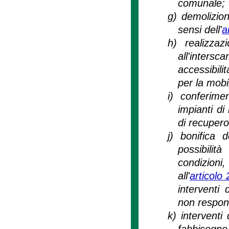
comunale;
g)
demolizion
sensi dell'
a
h)
realizzaz
all'intersc
accessibili
per la mobil
i)
conferimen
impianti di
di recupero d
j)
bonifica d
possibilit
condizioni
all'
articolo
interventi
non respon
k)
interventi 
fabbisogno 