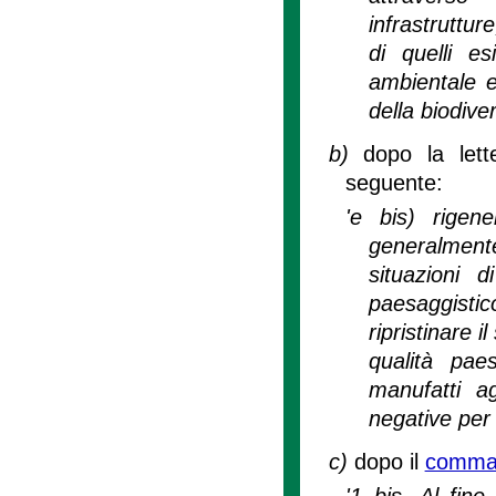
infrastruttur
di quelli es
ambientale e
della biodive
b)
dopo la lett
seguente:
'e bis) rigene
generalmente 
situazioni d
paesaggistic
ripristinare 
qualità pae
manufatti ag
negative per 
c)
dopo il
comma 1
'1 bis. Al fine