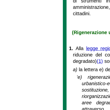
di strumenti in
amministrazione,
cittadini.
(Rigenerazione u
1.
Alla
legge reg
riduzione del c
degradato)
(1)
son
a)
la lettera e) d
'e) rigeneraz
urbanistico-e
sostituzione,
riorganizzaz
aree degra
attraverso