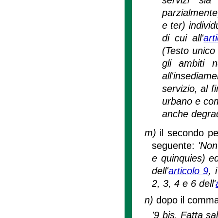
parzialmente
e ter) indivi
di cui all'
art
(Testo unico 
gli ambiti n
all'insediame
servizio, al 
urbano e comm
anche degrad
m)
il secondo pe
seguente:
'Non
e quinquies) ed
dell'
articolo 9
, 
2, 3, 4 e 6 dell'
n)
dopo il comma 
'9 bis. Fatta s