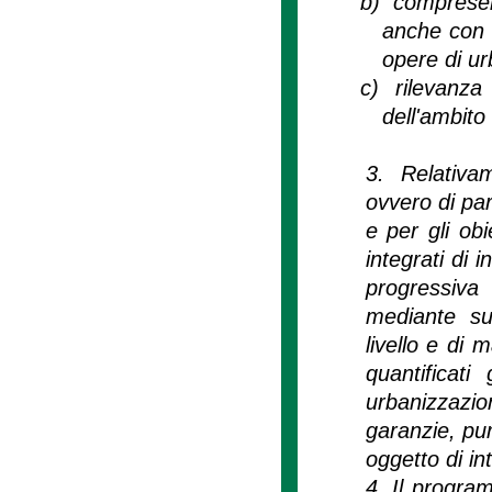
b)
compresen
anche con r
opere di ur
c)
rilevanza
dell'ambito
3. Relativa
ovvero di par
e per gli obi
integrati di 
progressiva 
mediante suc
livello e di 
quantificat
urbanizzazi
garanzie, pur
oggetto di in
4. Il progra