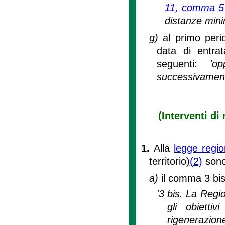
11, comma 5 s
distanze mini
g)
al primo peri
data di entrat
seguenti:
'o
successivament
(Interventi di
1.
Alla
legge regi
territorio)
(2)
sono
a)
il comma 3 bis 
'3 bis. La Regi
gli obietti
rigenerazione