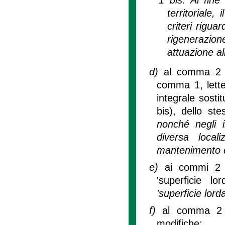
territoriale,
criteri rigua
rigenerazion
attuazione al
d)
al comma 2 bi
comma 1, lette
integrale sosti
bis), dello ste
nonché negli i
diversa loca
mantenimento de
e)
ai commi 2 b
'superficie l
'superficie lorda
f)
al comma 2 s
modifiche: