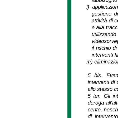
l)
applicazio
gestione de
attività di
e alla tracc
utilizza
videosorveg
il rischio d
interventi f
m)
eliminazio
5 bis. Event
interventi di
allo stesso 
5 ter. Gli i
deroga all'a
cento, nonché
di intervent