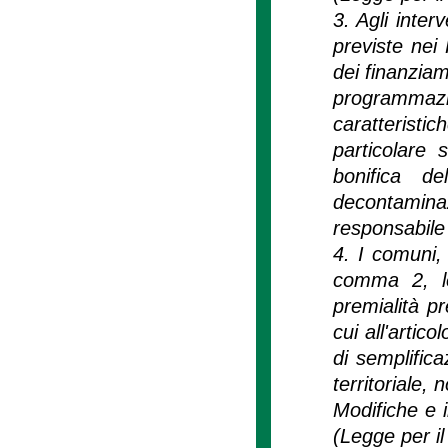
3. Agli inter
previste nei
dei finanziam
programmazio
caratterist
particolare s
bonifica de
decontamin
responsabile
4. I comuni, 
comma 2, le
premialità p
cui all'artic
di semplific
territoriale,
Modifiche e i
(Legge per il 