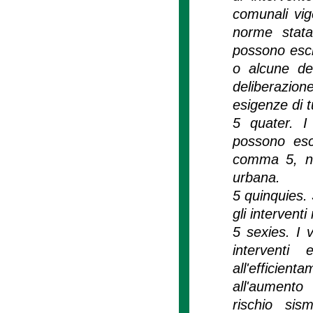
comunali vige
norme statal
possono esclu
o alcune de
deliberazion
esigenze di t
5 quater. I
possono escl
comma 5, nei
urbana.
5 quinquies.
gli interventi
5 sexies. I 
interventi e
all'efficien
all'aumento 
rischio sis