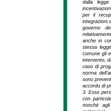
dalla legge
incentivazio
per il recup
integrazioni 
governo del
relativament
anche in cor
stessa legge
comune gli e
intervento, 
caso di progr
norma dell'a
sono preventi
accordo di 
3. Esso perse
con particola
nonché agli