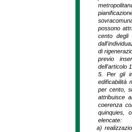
metropolita
pianificazio
sovracomunal
possono attr
cento degli 
dall'individu
di rigenerazio
previo inse
dell'articol
5. Per gli in
edificabilit
per cento, su
attribuisce 
coerenza con
quinquies, 
elencate:
a)
realizzazio