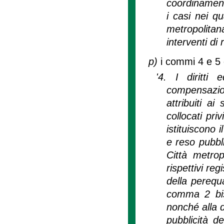
coordinament
i casi nei qu
metropolitan
interventi di
p)
i commi 4 e 5 d
'4. I diritti 
compensazion
attribuiti 
collocati pri
istituiscono i
e reso pubbl
Città metrop
rispettivi reg
della perequa
comma 2 bis
nonché alla d
pubblicità d