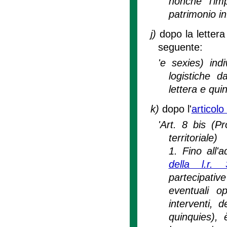
nonché l'imp
patrimonio in
j)
dopo la lettera
seguente:
'e sexies) ind
logistiche d
lettera e quin
k)
dopo l'
articolo
'Art. 8 bis (P
territoriale)
1. Fino all'
della l.r. 
partecipativ
eventuali op
interventi, 
quinquies), 