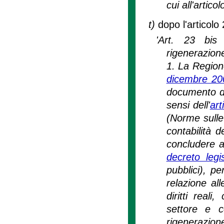
cui all'artic
t)
dopo l'articolo 
'Art. 23 bis
rigenerazion
1. La Regione
dicembre 20
documento di
sensi dell'
art
(Norme sulle
contabilità 
concludere ap
decreto legi
pubblici), pe
relazione all
diritti real
settore e c
rigenerazion