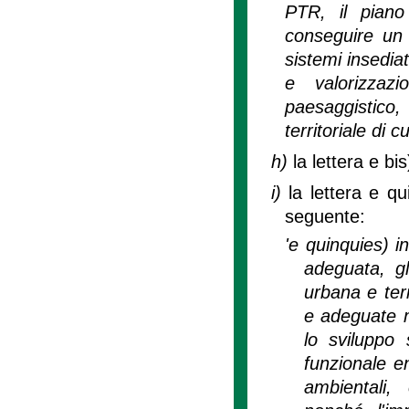
PTR, il piano
conseguire un u
sistemi insediati
e valorizzaz
paesaggistico
territoriale di c
h)
la lettera e b
i)
la lettera e qu
seguente:
'e quinquies) i
adeguata, gl
urbana e terr
e adeguate m
lo sviluppo 
funzionale en
ambientali,