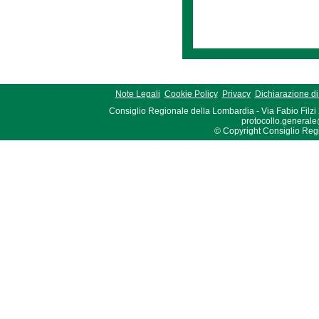
Note Legali
Cookie Policy
Privacy
Dichiarazione di 
Consiglio Regionale della Lombardia - Via Fabio Filzi
protocollo.generale
© Copyright Consiglio Region