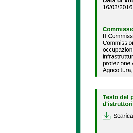
Data di vo
16/03/2016
Commissio
II Commissi
Commissione
occupazion
infrastrut
protezione 
Agricoltura
Testo del 
d'istruttor
Scarica