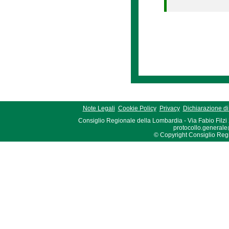
Note Legali
Cookie Policy
Privacy
Dichiarazione di 
Consiglio Regionale della Lombardia - Via Fabio Filzi
protocollo.generale
© Copyright Consiglio Region