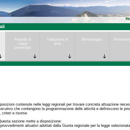
H
ali
Progetto di
Trattazione in
Monitoraggio
Rendicont
Legge
aula
presentato
posizioni contenute nelle leggi regionali per trovare concreta attuazione nece
secutivo che contengono la programmazione delle attività e definiscono le prior
 criteri e risorse.
Questa sezione mette a disposizione:
 provvedimenti attuativi adottati dalla Giunta regionale per la legge selezionata