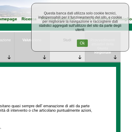
Questa banca dati utilizza solo cookie tecnici,
indispensabili per il funzionamento del sito, e cookie
omepage
Ricerca
Ricerca avanzata
Torna al sito del consiglio
per migliorare la navigazione e raccogliere dati
statistici aggregati sull'utilizzo del sito da parte degli
utenti.
azione
Valutazione
Studi
Provvedimenti
Ok
attuativi della
Giunta
Regionale
ssitano quasi sempre dell' emanazione di atti da parte
ità di intervento o che articolano puntualmente azioni,
.