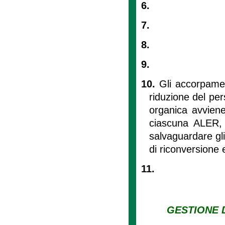
6.
7.
8.
9.
10.
Gli accorpamen
riduzione del per
organica avvien
ciascuna ALER, p
salvaguardare gli
di riconversione e
11.
GESTIONE D