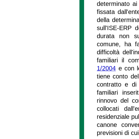
determinato ai 
fissata dall'ent
della determina
sull'ISE-ERP d
durata non sup
comune, ha fac
difficoltà dell'
familiari il co
1/2004
e con l
tiene conto del
contratto e di
familiari inse
rinnovo del co
collocati dall
residenziale pub
canone convenz
previsioni di cui 