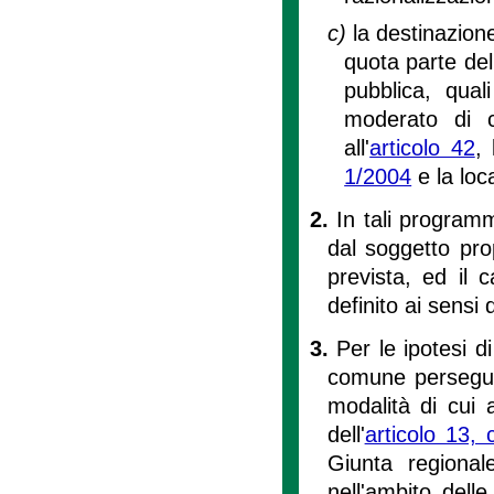
c)
la destinazione
quota parte del 
pubblica, qual
moderato di cu
all'
articolo 42
,
1/2004
e la loca
2.
In tali programm
dal soggetto pro
prevista, ed il
definito ai sensi d
3.
Per le ipotesi d
comune persegue 
modalità di cui 
dell'
articolo 13,
Giunta regional
nell'ambito dell