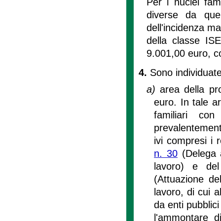
Per i nuclei fami
diverse da quel
dell'incidenza m
della classe IS
9.001,00 euro, c
4.
Sono individuate
a)
area della pr
euro. In tale a
familiari con
prevalentement
ivi compresi i r
n. 30
(Delega a
lavoro) e d
(Attuazione de
lavoro, di cui a
da enti pubblic
l'ammontare d