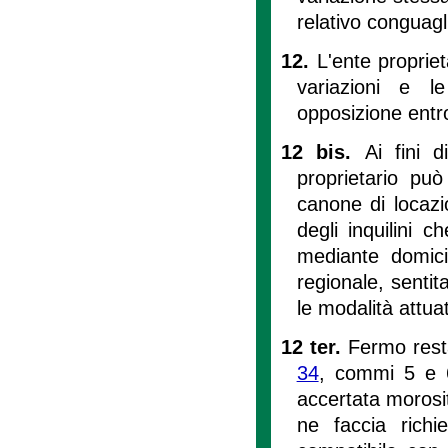
relativo conguagl
12.
L'ente proprie
variazioni e le
opposizione entro
12 bis.
Ai fini d
proprietario pu
canone di locazi
degli inquilini 
mediante domici
regionale, sentit
le modalità attu
12 ter.
Fermo rest
34
, commi 5 e 6,
accertata morosi
ne faccia rich