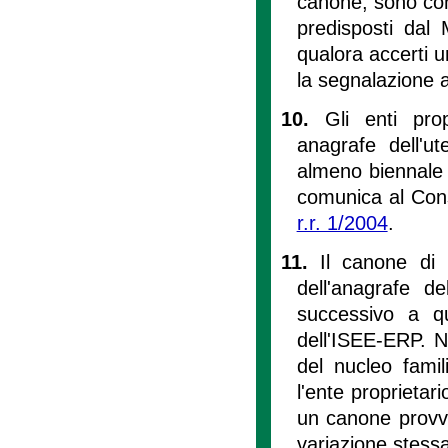
canone, sono consi
predisposti dal 
qualora accerti u
la segnalazione a
10.
Gli enti pro
anagrafe dell'u
almeno biennale e
comunica al Consi
r.r. 1/2004
.
11.
Il canone di 
dell'anagrafe d
successivo a qu
dell'ISEE-ERP. N
del nucleo famil
l'ente proprietar
un canone provvi
variazione stessa