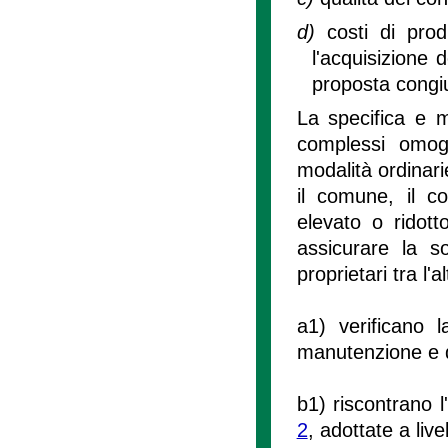
d)
costi di pro
l'acquisizione d
proposta congi
La specifica e m
complessi omoge
modalità ordinari
il comune, il c
elevato o ridot
assicurare la sos
proprietari tra l'al
a1) verificano 
manutenzione e deg
b1) riscontrano l'
2
, adottate a liv