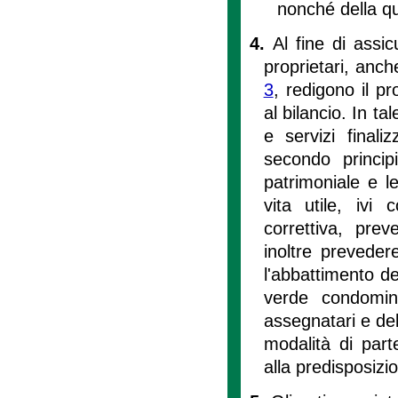
nonché della qu
4.
Al fine di assi
proprietari, anche
3
, redigono il 
al bilancio. In t
e servizi finaliz
secondo princip
patrimoniale e le 
vita utile, ivi
correttiva, pre
inoltre prevedere
l'abbattimento de
verde condomini
assegnatari e dell
modalità di part
alla predisposiz