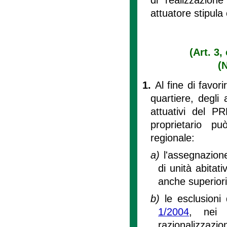
attuatore stipul
(Art. 3,
(
1.
Al fine di favori
quartiere, degli
attuativi del P
proprietario p
regionale:
a)
l'assegnazione
di unità abitat
anche superiori
b)
le esclusioni 
1/2004
, nei l
razionalizzazio