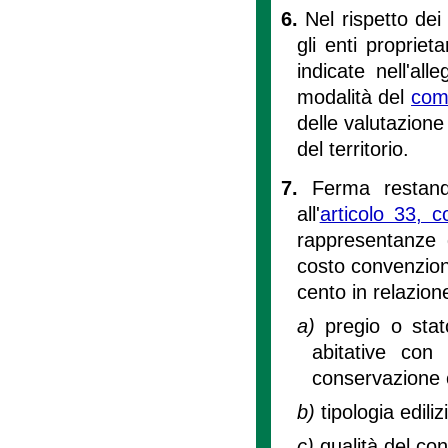
6.
Nel rispetto dei p
gli enti propriet
indicate nell'al
modalità del
com
delle valutazione
del territorio.
7.
Ferma restando
all'
articolo 33,
rappresentanze d
costo convenziona
cento in relazion
a)
pregio o stat
abitative con 
conservazione c
b)
tipologia ediliz
c)
qualità del co