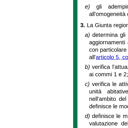
e)
gli adempi
all'omogeneità d
3.
La Giunta region
a)
determina gli 
aggiornamenti 
con particolare 
all'
articolo 5, 
b)
verifica l'attu
ai commi 1 e 2
c)
verifica le att
unità abitati
nell'ambito del
definisce le mo
d)
definisce le m
valutazione del