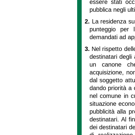
essere stati occu
pubblica negli ult
2.
La residenza sul
punteggio per l
demandati ad ap
3.
Nel rispetto dell
destinatari degli 
un canone che
acquisizione, non
dal soggetto attu
dando priorità a 
nel comune in cui 
situazione econo
pubblicità alla pr
destinatari. Al fi
dei destinatari d
di realizzazione