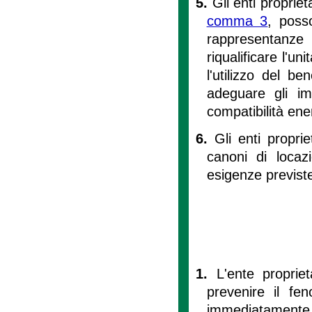
5.
Gli enti propriet
comma 3
, poss
rappresentanze
riqualificare l'uni
l'utilizzo del b
adeguare gli im
compatibilità ener
6.
Gli enti propr
canoni di locaz
esigenze previst
1.
L'ente propriet
prevenire il fe
immediatamente a