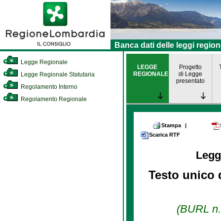
Banca dati delle leggi region
Legge Regionale
LEGGE
Progetto
REGIONALE
di Legge
Legge Regionale Statutaria
presentato
Regolamento Interno
Regolamento Regionale
Stampa
|
Scarica RTF
Legg
Testo unico d
(BURL n. 