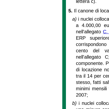
lettera c).
5.
Il canone di loc
a)
i nuclei collo
a 4.000,00 eu
nell'allegato
C. 
ERP superior
corrispondono
cento del val
nell'allegato
componente. Per 
di locazione 
tra il 14 per c
stesso, fatti sa
minimi mensili 
2007;
b)
i nuclei collo