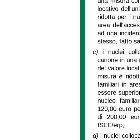
una misura comp
locativo dell'u
ridotta per i n
area dell'acce
ad una inciden
stesso, fatto s
c)
i nuclei col
canone in una m
del valore locat
misura è ridot
familiari in a
essere superio
nucleo familia
120,00 euro pe
di 200,00 eu
ISEE/erp;
d)
i nuclei collo