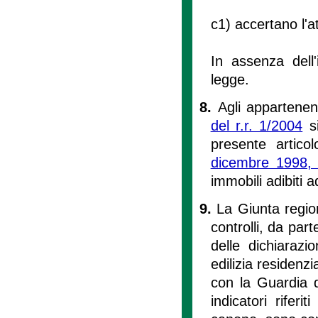
c1) accertano l'a
In assenza dell'
legge.
8.
Agli appartenent
del r.r. 1/2004
si
presente artic
dicembre 1998,
immobili adibiti a
9.
La Giunta region
controlli, da part
delle dichiarazio
edilizia residenzi
con la Guardia d
indicatori riferi