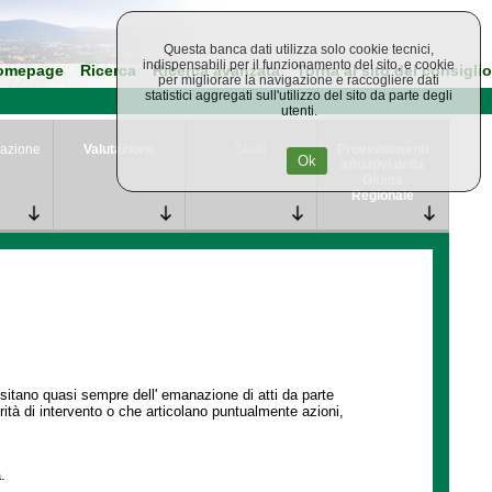
Questa banca dati utilizza solo cookie tecnici,
indispensabili per il funzionamento del sito, e cookie
omepage
Ricerca
Ricerca avanzata
Torna al sito del consiglio
per migliorare la navigazione e raccogliere dati
statistici aggregati sull'utilizzo del sito da parte degli
utenti.
azione
Valutazione
Studi
Provvedimenti
Ok
attuativi della
Giunta
Regionale
ssitano quasi sempre dell' emanazione di atti da parte
ità di intervento o che articolano puntualmente azioni,
.