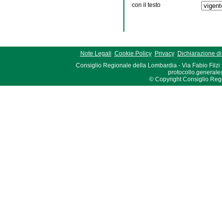
con il testo
Note Legali
Cookie Policy
Privacy
Dichiarazione di 
Consiglio Regionale della Lombardia - Via Fabio Filzi
protocollo.generale
© Copyright Consiglio Region