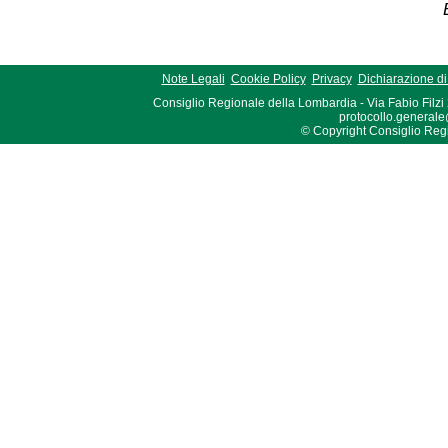
Note Legali
Cookie Policy
Privacy
Dichiarazione di 
Consiglio Regionale della Lombardia - Via Fabio Filzi
protocollo.generale
© Copyright Consiglio Region